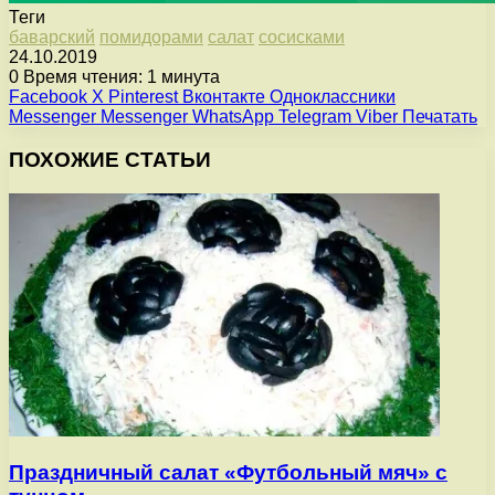
Теги
баварский
помидорами
салат
сосисками
24.10.2019
0
Время чтения: 1 минута
Facebook
X
Pinterest
Вконтакте
Одноклассники
Messenger
Messenger
WhatsApp
Telegram
Viber
Печатать
ПОХОЖИЕ СТАТЬИ
Праздничный салат «Футбольный мяч» с