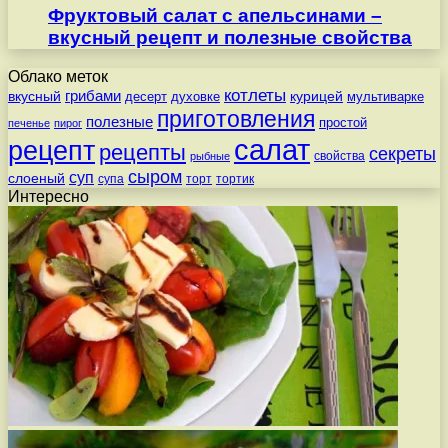
Фруктовый салат с апельсинами –
вкусный рецепт и полезные свойства
Облако меток
котлеты
вкусный
грибами
курицей
десерт
духовке
мультиварке
приготовления
полезные
простой
печенье
пирог
салат
рецепт
рецепты
секреты
свойства
рыбные
сыром
суп
слоеный
супа
торт
тортик
Интересно