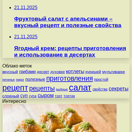
21.11.2025
Фруктовый салат с апельсинами –
вкусный рецепт и полезные свойства
21.11.2025
Ягодный крем: рецепты приготовления
и использование в десертах
Облако меток
котлеты
вкусный
грибами
курицей
десерт
духовке
мультиварке
приготовления
полезные
простой
печенье
пирог
салат
рецепт
рецепты
секреты
свойства
рыбные
сыром
суп
слоеный
супа
торт
тортик
Интересно