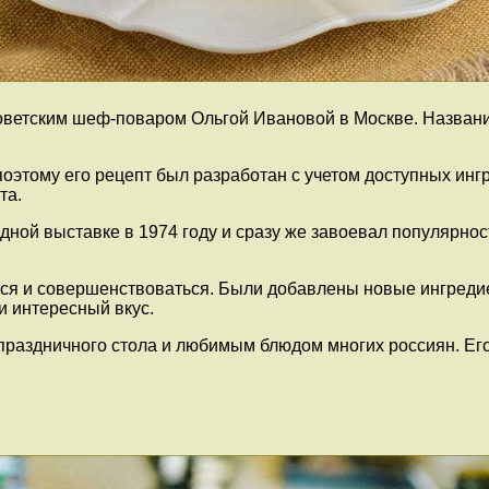
оветским шеф-поваром Ольгой Ивановой в Москве. Название
оэтому его рецепт был разработан с учетом доступных инг
та.
ой выставке в 1974 году и сразу же завоевал популярност
я и совершенствоваться. Были добавлены новые ингредиент
 интересный вкус.
раздничного стола и любимым блюдом многих россиян. Его 