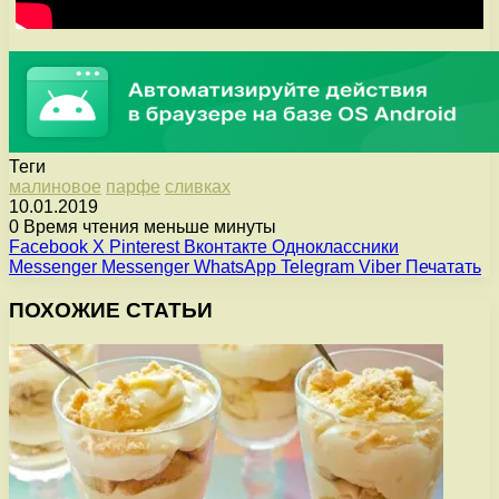
Теги
малиновое
парфе
сливках
10.01.2019
0
Время чтения меньше минуты
Facebook
X
Pinterest
Вконтакте
Одноклассники
Messenger
Messenger
WhatsApp
Telegram
Viber
Печатать
ПОХОЖИЕ СТАТЬИ