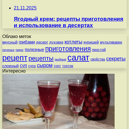
21.11.2025
Ягодный крем: рецепты приготовления
и использование в десертах
Облако меток
котлеты
вкусный
грибами
курицей
десерт
духовке
мультиварке
приготовления
полезные
простой
печенье
пирог
салат
рецепт
рецепты
секреты
свойства
рыбные
сыром
суп
слоеный
супа
торт
тортик
Интересно