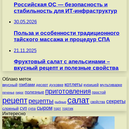
Российская ОС — безопасность и
стабильность для ИТ-инфраструктур
30.05.2026
Польза и особенности традиционного
тайского массажа и процедур СПА
21.11.2025
Фруктовый салат с апельсинами –
вкусный рецепт и полезные свойства
Облако меток
котлеты
вкусный
грибами
курицей
десерт
духовке
мультиварке
приготовления
полезные
простой
печенье
пирог
салат
рецепт
рецепты
секреты
свойства
рыбные
сыром
суп
слоеный
супа
торт
тортик
Интересно