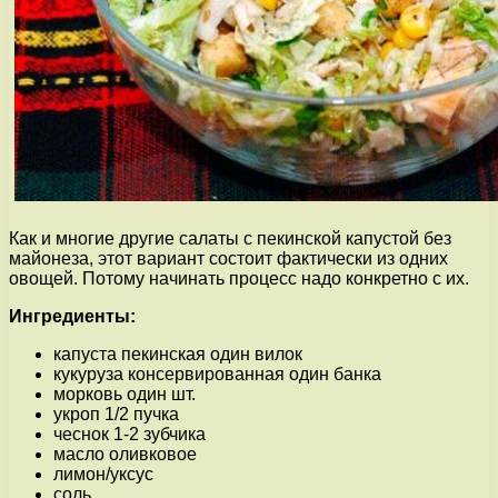
Как и многие другие салаты с пекинской капустой без
майонеза, этот вариант состоит фактически из одних
овощей. Потому начинать процесс надо конкретно с их.
Ингредиенты:
капуста пекинская один вилок
кукуруза консервированная один банка
морковь один шт.
укроп 1/2 пучка
чеснок 1-2 зубчика
масло оливковое
лимон/уксус
соль