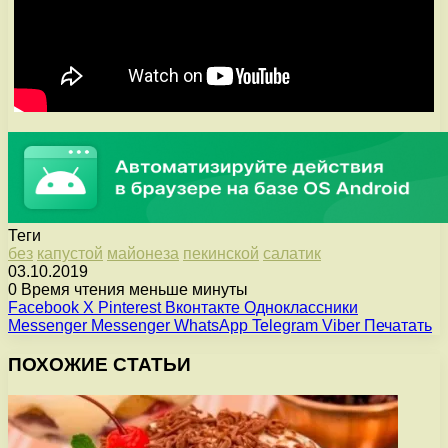
Теги
без
капустой
майонеза
пекинской
салатик
03.10.2019
0
Время чтения меньше минуты
Facebook
X
Pinterest
Вконтакте
Одноклассники
Messenger
Messenger
WhatsApp
Telegram
Viber
Печатать
ПОХОЖИЕ СТАТЬИ