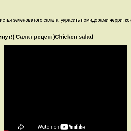
истья зеленоватого салата, украсить помидорами черри, 
нут!( Салат рецепт)Chicken salad