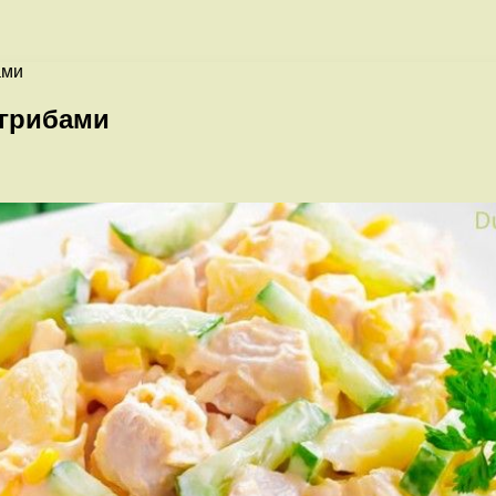
ами
 грибами