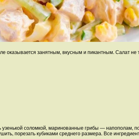
е оказывается занятным, вкусным и пикантным. Салат не т
ь узенькой соломкой, маринованные грибы — напополам, по
ить, порезать кубиками среднего размера. Все ингредиент