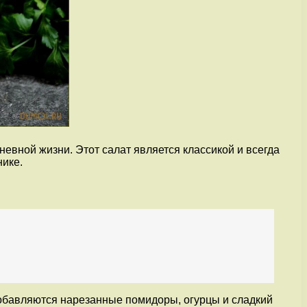
невной жизни. Этот салат является классикой и всегда
нике.
добавляются нарезанные помидоры, огурцы и сладкий