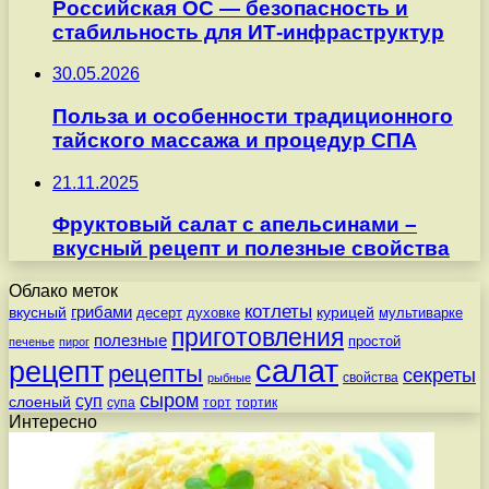
Российская ОС — безопасность и
стабильность для ИТ-инфраструктур
30.05.2026
Польза и особенности традиционного
тайского массажа и процедур СПА
21.11.2025
Фруктовый салат с апельсинами –
вкусный рецепт и полезные свойства
Облако меток
котлеты
вкусный
грибами
курицей
десерт
духовке
мультиварке
приготовления
полезные
простой
печенье
пирог
салат
рецепт
рецепты
секреты
свойства
рыбные
сыром
суп
слоеный
супа
торт
тортик
Интересно