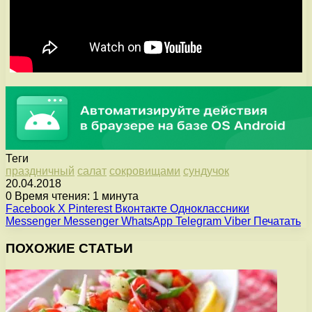
Теги
праздничный
салат
сокровищами
сундучок
20.04.2018
0
Время чтения: 1 минута
Facebook
X
Pinterest
Вконтакте
Одноклассники
Messenger
Messenger
WhatsApp
Telegram
Viber
Печатать
ПОХОЖИЕ СТАТЬИ