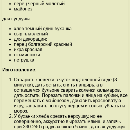
перец чёрный молотый
майонез
для сундучка:
хлеб тёмный один буханка
сыр плавленый
для декорации:
перец болгарский красный
икра красная
осьминожки
петрушка
Изготовление:
Отварить креветки в чуток подсоленной воде (3
минутки), дать остыть, снять панцирь, а в
оставшемся бульоне сварить колечки кальмаров,
дать остыть. Порезать палочки и яйца на кубики, все
перемешать с майонезом, добавить красноватую
икру, заправить по вкусу перцем и солью, убрать на
мороз.
У буханки хлеба срезать верхушку, но не
совершенно, аккуратно вырезать мякиш и запечь
при 230-240 градусах около 5 мин., дать «сундучку»