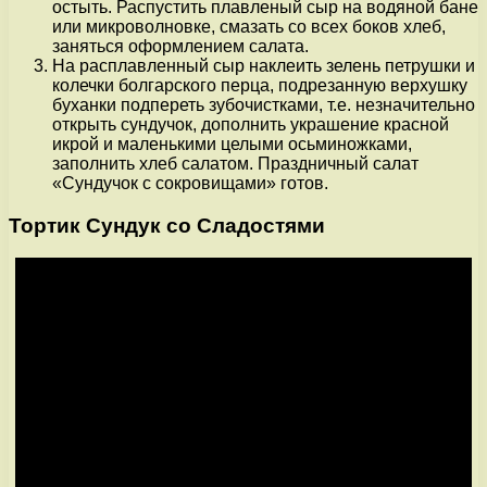
остыть. Распустить плавленый сыр на водяной бане
или микроволновке, смазать со всех боков хлеб,
заняться оформлением салата.
На расплавленный сыр наклеить зелень петрушки и
колечки болгарского перца, подрезанную верхушку
буханки подпереть зубочистками, т.е. незначительно
открыть сундучок, дополнить украшение красной
икрой и маленькими целыми осьминожками,
заполнить хлеб салатом. Праздничный салат
«Сундучок с сокровищами» готов.
Тортик Сундук со Сладостями