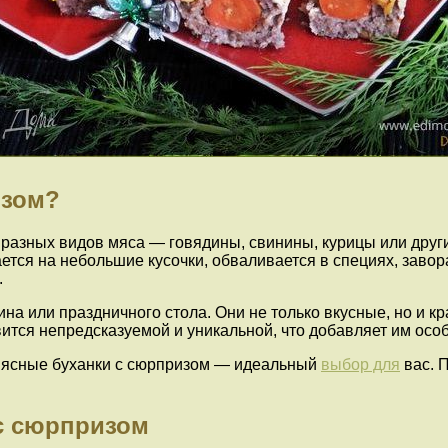
изом?
разных видов мяса — говядины, свинины, курицы или други
ется на небольшие кусочки, обваливается в специях, завора
.
а или праздничного стола. Они не только вкусные, но и кр
вится непредсказуемой и уникальной, что добавляет им осо
 мясные буханки с сюрпризом — идеальный
выбор для
вас. П
с сюрпризом