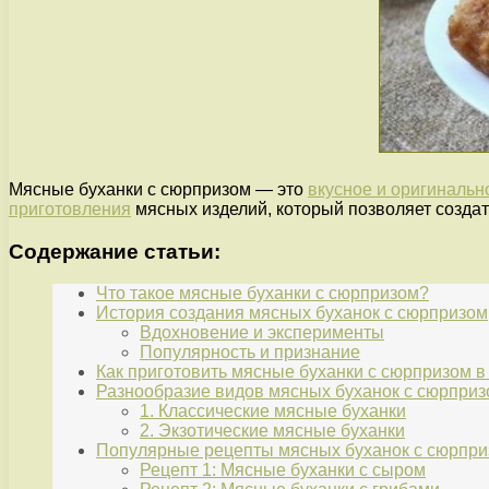
Мясные буханки с сюрпризом — это
вкусное и оригинальн
приготовления
мясных изделий, который позволяет созда
Содержание статьи:
Что такое мясные буханки с сюрпризом?
История создания мясных буханок с сюрпризом
Вдохновение и эксперименты
Популярность и признание
Как приготовить мясные буханки с сюрпризом 
Разнообразие видов мясных буханок с сюрпри
1. Классические мясные буханки
2. Экзотические мясные буханки
Популярные рецепты мясных буханок с сюрпр
Рецепт 1: Мясные буханки с сыром