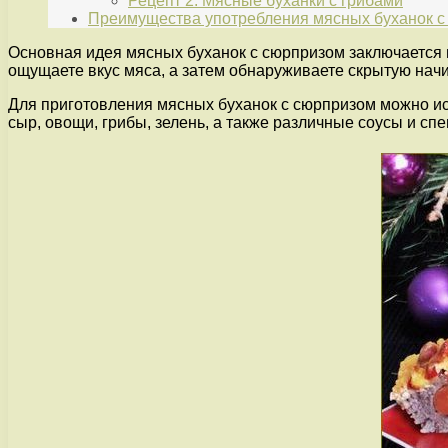
Рецепт 2: Мясные буханки с грибами
Преимущества употребления мясных буханок с
Основная идея мясных буханок с сюрпризом заключается в
ощущаете вкус мяса, а затем обнаруживаете скрытую начи
Для приготовления мясных буханок с сюрпризом можно исп
сыр, овощи, грибы, зелень, а также различные соусы и с