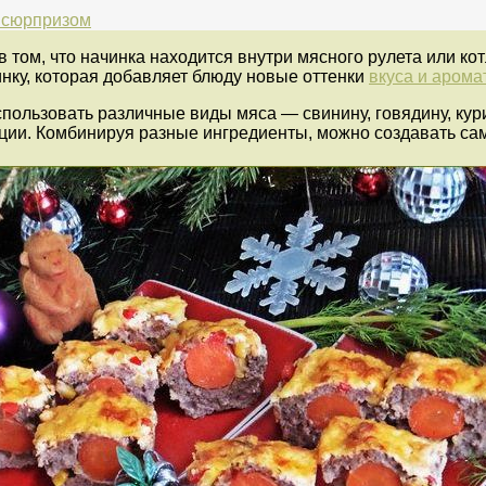
 сюрпризом
 том, что начинка находится внутри мясного рулета или ко
нку, которая добавляет блюду новые оттенки
вкуса и арома
ользовать различные виды мяса — свинину, говядину, кури
пеции. Комбинируя разные ингредиенты, можно создавать са