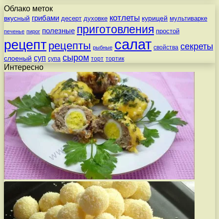
Облако меток
котлеты
вкусный
грибами
курицей
десерт
духовке
мультиварке
приготовления
полезные
простой
печенье
пирог
салат
рецепт
рецепты
секреты
свойства
рыбные
сыром
суп
слоеный
супа
торт
тортик
Интересно