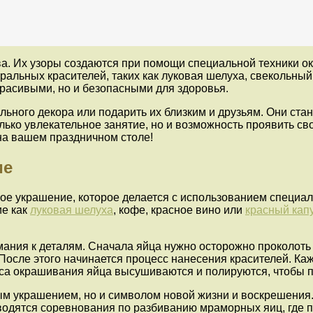
. Их узоры создаются при помощи специальной техники о
ральных красителей, таких как луковая шелуха, свекольный
красивыми, но и безопасными для здоровья.
ьного декора или подарить их близким и друзьям. Они ст
ько увлекательное занятие, но и возможность проявить св
на вашем праздничном столе!
ие
е украшение, которое делается с использованием специал
ие как
луковая шелуха
, кофе, красное вино или
красный кап
ания к деталям. Сначала яйца нужно осторожно проколоть 
 После этого начинается процесс нанесения красителей. Ка
са окрашивания яйца высушиваются и полируются, чтобы п
 украшением, но и символом новой жизни и воскрешения. 
водятся соревнования по разбиванию мраморных яиц, где п