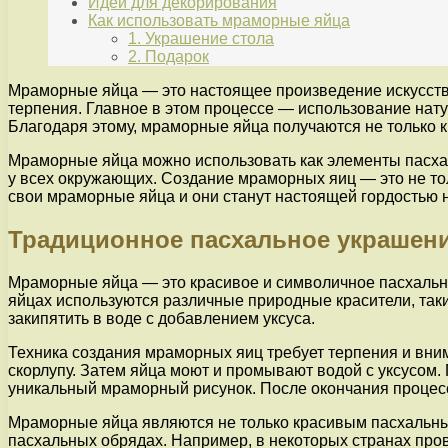
Идеи для декорирования
Как использовать мраморные яйца
1. Украшение стола
2. Подарок
Мраморные яйца — это настоящее произведение искусства
терпения. Главное в этом процессе — использование нату
Благодаря этому, мраморные яйца получаются не только 
Мраморные яйца можно использовать как элементы пасхал
у всех окружающих. Создание мраморных яиц — это не тол
свои мраморные яйца и они станут настоящей гордостью 
Традиционное пасхальное украшен
Мраморные яйца — это красивое и символичное пасхально
яйцах используются различные природные красители, так
закипятить в воде с добавлением уксуса.
Техника создания мраморных яиц требует терпения и вним
скорлупу. Затем яйца моют и промывают водой с уксусом.
уникальный мраморный рисунок. После окончания процес
Мраморные яйца являются не только красивым пасхальным
пасхальных обрядах. Например, в некоторых странах про