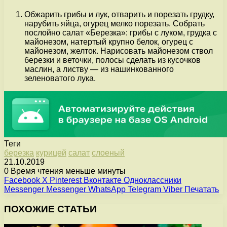
Обжарить грибы и лук, отварить и порезать грудку,
нарубить яйца, огурец мелко порезать. Собрать
послойно салат «Березка»: грибы с луком, грудка с
майонезом, натертый крупно белок, огурец с
майонезом, желток. Нарисовать майонезом ствол
березки и веточки, полосы сделать из кусочков
маслин, а листву — из нашинкованного
зеленоватого лука.
Теги
березка
курицей
салат
слоеный
21.10.2019
0
Время чтения меньше минуты
Facebook
X
Pinterest
Вконтакте
Одноклассники
Messenger
Messenger
WhatsApp
Telegram
Viber
Печатать
ПОХОЖИЕ СТАТЬИ