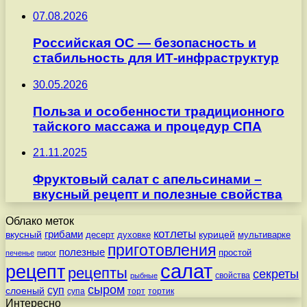
07.08.2026
Российская ОС — безопасность и
стабильность для ИТ-инфраструктур
30.05.2026
Польза и особенности традиционного
тайского массажа и процедур СПА
21.11.2025
Фруктовый салат с апельсинами –
вкусный рецепт и полезные свойства
Облако меток
котлеты
вкусный
грибами
курицей
десерт
духовке
мультиварке
приготовления
полезные
простой
печенье
пирог
салат
рецепт
рецепты
секреты
свойства
рыбные
сыром
суп
слоеный
супа
торт
тортик
Интересно