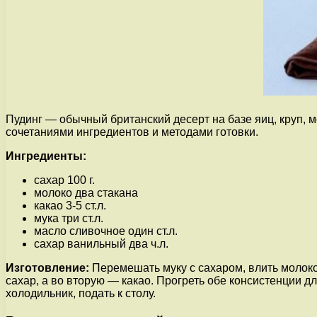
Пудинг — обычный британский десерт на базе яиц, круп, 
сочетаниями ингредиентов и методами готовки.
Ингредиенты:
сахар 100 г.
молоко два стакана
какао 3-5 ст.л.
мука три ст.л.
масло сливочное один ст.л.
сахар ванильный два ч.л.
Изготовление:
Перемешать муку с сахаром, влить молоко
сахар, а во вторую — какао. Прогреть обе консистенции д
холодильник, подать к столу.