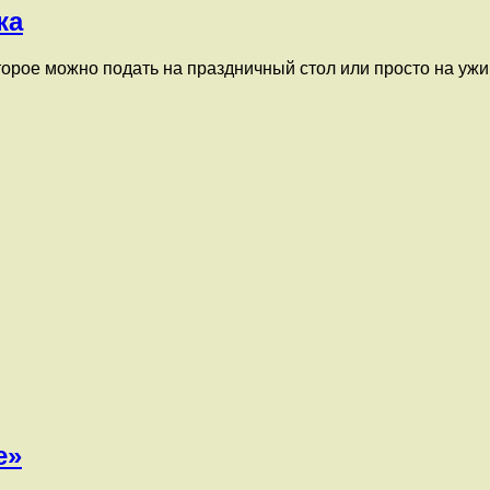
ка
рое можно подать на праздничный стол или просто на ужин 
е»