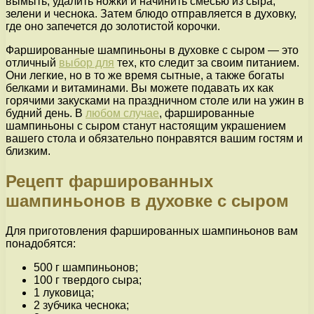
вымыть, удалить ножки и начинить смесью из сыра,
зелени и чеснока. Затем блюдо отправляется в духовку,
где оно запечется до золотистой корочки.
Фаршированные шампиньоны в духовке с сыром — это
отличный
выбор для
тех, кто следит за своим питанием.
Они легкие, но в то же время сытные, а также богаты
белками и витаминами. Вы можете подавать их как
горячими закусками на праздничном столе или на ужин в
будний день. В
любом случае
, фаршированные
шампиньоны с сыром станут настоящим украшением
вашего стола и обязательно понравятся вашим гостям и
близким.
Рецепт фаршированных
шампиньонов в духовке с сыром
Для приготовления фаршированных шампиньонов вам
понадобятся:
500 г шампиньонов;
100 г твердого сыра;
1 луковица;
2 зубчика чеснока;