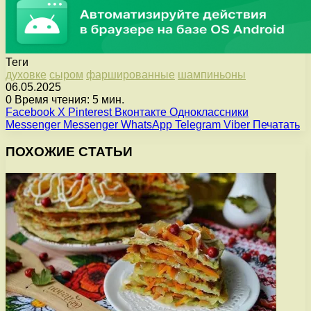
Теги
духовке
сыром
фаршированные
шампиньоны
06.05.2025
0
Время чтения: 5 мин.
Facebook
X
Pinterest
Вконтакте
Одноклассники
Messenger
Messenger
WhatsApp
Telegram
Viber
Печатать
ПОХОЖИЕ СТАТЬИ