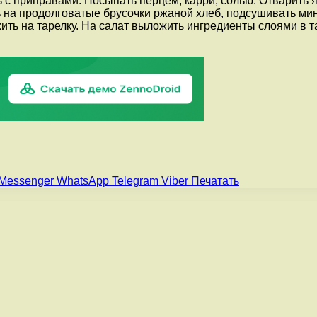
 с приправами. Посыпать перцем, карри, солью. Отварить я
 на продолговатые брусочки ржаной хлеб, подсушивать мин.
ть на тарелку. На салат выложить ингредиенты слоями в та
Messenger
WhatsApp
Telegram
Viber
Печатать