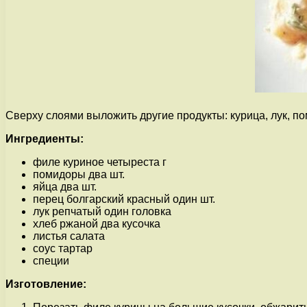
Сверху слоями выложить другие продукты: курица, лук, пом
Ингредиенты:
филе куриное четыреста г
помидоры два шт.
яйца два шт.
перец болгарский красный один шт.
лук репчатый один головка
хлеб ржаной два кусочка
листья салата
соус тартар
специи
Изготовление: