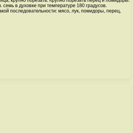
йца, крупно порезать. Крупно порезать перец и помидоры.
 семь в духовке при температуре 180 градусов.
кой последовательности: мясо, лук, помидоры, перец,