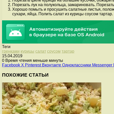
Порезать филе курицы на большие кусочки, обжарить
Порезать лук на полукольца, замариновать. Порезать
Хорошо помыть и просушить салатные листья, положи
сухари, яйца. Полить салат из курицы соусом тартар.
Теги
гренками
курицы
салат
соусом
тартар
15.04.2019
0
Время чтения меньше минуты
Facebook
X
Pinterest
Вконтакте
Одноклассники
Messenger
ПОХОЖИЕ СТАТЬИ