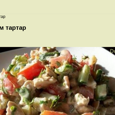
тар
м тартар