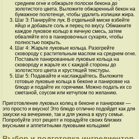
среднем огне и обжарьте полоски бекона до
золотистого цвета. Выложите обжаренный бекон на
бумажное полотенце, чтобы удалить излишки жира.
Шаг 3: Панируйте лук. В отдельной миске взбейте
яйцо и добавьте соль и перец по вкусу. Обмакните
каждое луковое кольцо в яичную смесь, затем
обваляйте его в панировочных сухарях, чтобы
полностью покрыть.
Шаг 4: Жарьте луковые кольца. Разогрейте
сковороду с растительным маслом на среднем огне.
Поставьте панированные луковые кольца на
сковороду и жарьте их с каждой стороны до
золотистого цвета и хрустящей текстуры.
Шаг 5: Подавайте и наслаждайтесь. Выложите
готовые луковые кольца в беконе и панировке на
блюдо и подайте их горячими. Можно подать их со
сметаной, соусом или кетчупом по желанию.
Приготовление луковых колец в беконе и панировке —
это просто и вкусно! Это блюдо отлично подойдет как для
закуски на вечеринке, так и для ужина в кругу семьи.
Попробуйте этот рецепт и порадуйте своих близких
вкусными и аппетитными луковыми кольцами!
Выбор и подготовка ингредиентов