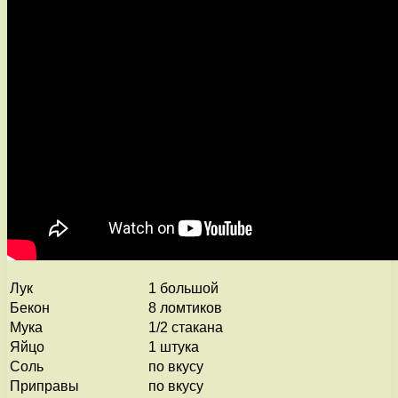
Лук
1 большой
Бекон
8 ломтиков
Мука
1/2 стакана
Яйцо
1 штука
Соль
по вкусу
Приправы
по вкусу