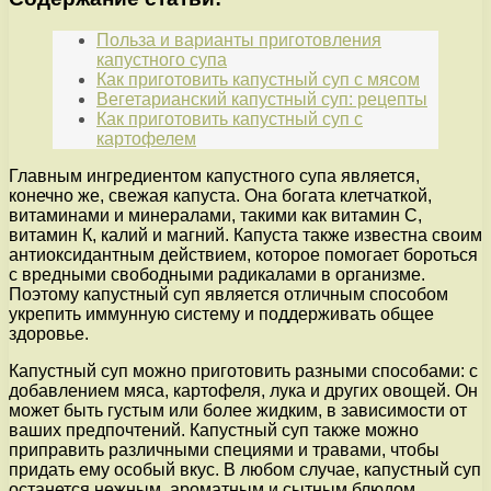
Польза и варианты приготовления
капустного супа
Как приготовить капустный суп с мясом
Вегетарианский капустный суп: рецепты
Как приготовить капустный суп с
картофелем
Главным ингредиентом капустного супа является,
конечно же, свежая капуста. Она богата клетчаткой,
витаминами и минералами, такими как витамин С,
витамин К, калий и магний. Капуста также известна своим
антиоксидантным действием, которое помогает бороться
с вредными свободными радикалами в организме.
Поэтому капустный суп является отличным способом
укрепить иммунную систему и поддерживать общее
здоровье.
Капустный суп можно приготовить разными способами: с
добавлением мяса, картофеля, лука и других овощей. Он
может быть густым или более жидким, в зависимости от
ваших предпочтений. Капустный суп также можно
приправить различными специями и травами, чтобы
придать ему особый вкус. В любом случае, капустный суп
останется нежным, ароматным и сытным блюдом,