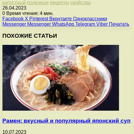
капустный
полезные
рецепты
свойства
26.04.2023
0
Время чтения: 4 мин.
Facebook
X
Pinterest
Вконтакте
Одноклассники
Messenger
Messenger
WhatsApp
Telegram
Viber
Печатать
ПОХОЖИЕ СТАТЬИ
Рамен: вкусный и популярный японский суп
10.07.2023