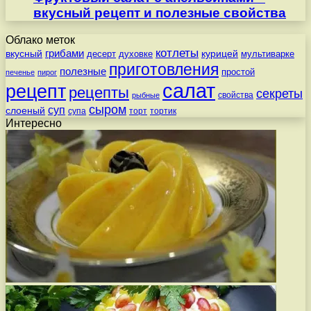
вкусный рецепт и полезные свойства
Облако меток
котлеты
вкусный
грибами
курицей
десерт
духовке
мультиварке
приготовления
полезные
простой
печенье
пирог
салат
рецепт
рецепты
секреты
свойства
рыбные
сыром
суп
слоеный
супа
торт
тортик
Интересно