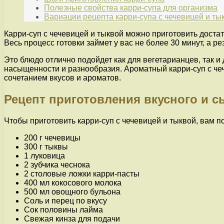
Полезные свойства карри-супа для организма
Вариации рецепта карри-супа с чечевицей и ты
Карри-суп с чечевицей и тыквой можно приготовить достат
Весь процесс готовки займет у вас не более 30 минут, а ре
Это блюдо отлично подойдет как для вегетарианцев, так 
насыщенности и разнообразия. Ароматный карри-суп с че
сочетанием вкусов и ароматов.
Рецепт приготовления вкусного и с
Чтобы приготовить карри-суп с чечевицей и тыквой, вам 
200 г чечевицы
300 г тыквы
1 луковица
2 зубчика чеснока
2 столовые ложки карри-пасты
400 мл кокосового молока
500 мл овощного бульона
Соль и перец по вкусу
Сок половины лайма
Свежая кинза для подачи