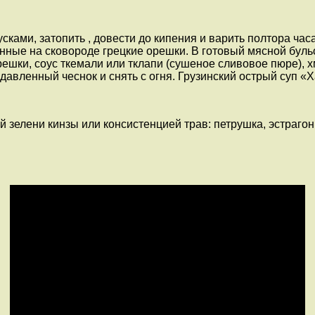
сками, затопить , довести до кипения и варить полтора час
нные на сковороде грецкие орешки. В готовый мясной бульо
ешки, соус ткемали или тклапи (сушеное сливовое пюре), 
ыдавленный чеснок и снять с огня. Грузинский острый суп «
зелени кинзы или консистенцией трав: петрушка, эстрагон.