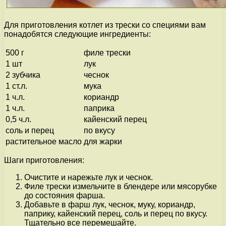
Для приготовления котлет из трески со специями вам
понадобятся следующие ингредиенты:
500 г
филе трески
1 шт
лук
2 зубчика
чеснок
1 ст.л.
мука
1 ч.л.
кориандр
1 ч.л.
паприка
0,5 ч.л.
кайенский перец
соль и перец
по вкусу
растительное масло
для жарки
Шаги приготовления:
Очистите и нарежьте лук и чеснок.
Филе трески измельчите в блендере или мясорубке
до состояния фарша.
Добавьте в фарш лук, чеснок, муку, кориандр,
паприку, кайенский перец, соль и перец по вкусу.
Тщательно все перемешайте.