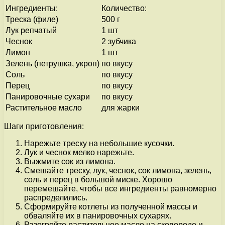
Ингредиенты:
Количество:
Треска (филе)
500 г
Лук репчатый
1 шт
Чеснок
2 зубчика
Лимон
1 шт
Зелень (петрушка, укроп)
по вкусу
Соль
по вкусу
Перец
по вкусу
Панировочные сухари
по вкусу
Растительное масло
для жарки
Шаги приготовления:
Нарежьте треску на небольшие кусочки.
Лук и чеснок мелко нарежьте.
Выжмите сок из лимона.
Смешайте треску, лук, чеснок, сок лимона, зелень,
соль и перец в большой миске. Хорошо
перемешайте, чтобы все ингредиенты равномерно
распределились.
Сформируйте котлеты из полученной массы и
обваляйте их в панировочных сухарях.
Разогрейте растительное масло на сковороде и