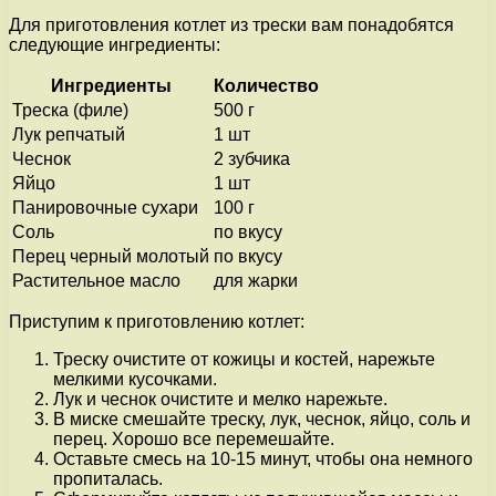
Для приготовления котлет из трески вам понадобятся
следующие ингредиенты:
Ингредиенты
Количество
Треска (филе)
500 г
Лук репчатый
1 шт
Чеснок
2 зубчика
Яйцо
1 шт
Панировочные сухари
100 г
Соль
по вкусу
Перец черный молотый
по вкусу
Растительное масло
для жарки
Приступим к приготовлению котлет:
Треску очистите от кожицы и костей, нарежьте
мелкими кусочками.
Лук и чеснок очистите и мелко нарежьте.
В миске смешайте треску, лук, чеснок, яйцо, соль и
перец. Хорошо все перемешайте.
Оставьте смесь на 10-15 минут, чтобы она немного
пропиталась.