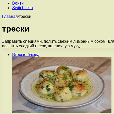
Войти
Switch skin
Главная
/
трески
трески
Заправить специями, полить свежим лимонным соком. Для
всыпать сладкий песок, пшеничную муку, …
Вторые блюда