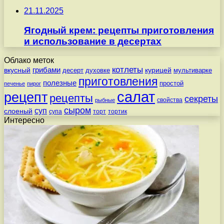
21.11.2025
Ягодный крем: рецепты приготовления
и использование в десертах
Облако меток
котлеты
вкусный
грибами
курицей
десерт
духовке
мультиварке
приготовления
полезные
простой
печенье
пирог
салат
рецепт
рецепты
секреты
свойства
рыбные
сыром
суп
слоеный
супа
торт
тортик
Интересно