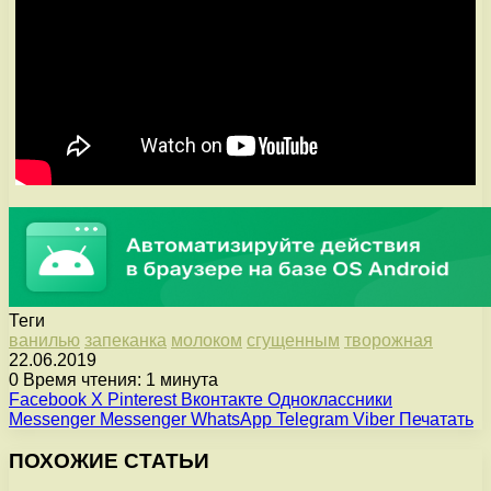
Теги
ванилью
запеканка
молоком
сгущенным
творожная
22.06.2019
0
Время чтения: 1 минута
Facebook
X
Pinterest
Вконтакте
Одноклассники
Messenger
Messenger
WhatsApp
Telegram
Viber
Печатать
ПОХОЖИЕ СТАТЬИ