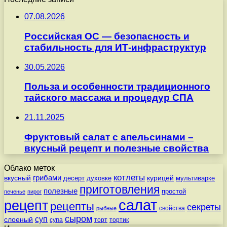
07.08.2026
Российская ОС — безопасность и
стабильность для ИТ-инфраструктур
30.05.2026
Польза и особенности традиционного
тайского массажа и процедур СПА
21.11.2025
Фруктовый салат с апельсинами –
вкусный рецепт и полезные свойства
Облако меток
котлеты
вкусный
грибами
курицей
десерт
духовке
мультиварке
приготовления
полезные
простой
печенье
пирог
салат
рецепт
рецепты
секреты
свойства
рыбные
сыром
суп
слоеный
супа
торт
тортик