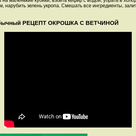
 на маленькие кубики, взбить кефир с водой, убрать в холо
ом, нарубить зелень укропа. Смешать все ингредиенты, зал
бычный РЕЦЕПТ ОКРОШКА С ВЕТЧИНОЙ