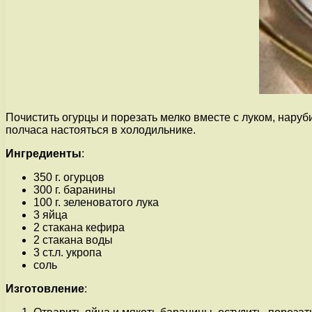
Почистить огурцы и порезать мелко вместе с луком, нару
полчаса настояться в холодильнике.
Ингредиенты
:
350 г. огурцов
300 г. баранины
100 г. зеленоватого лука
3 яйца
2 стакана кефира
2 стакана воды
3 ст.л. укропа
соль
Изготовление
: