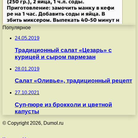
Популярное
24.05.2019
Традиционный салат «Цезарь» с
курицей и сыром пармезан
28.01.2019
Салат «Оливье», традиционный рецепт
27.10.2021
Суп-пюре из брокколи и цветной
капусты
© Copyright 2026, Dumol.ru