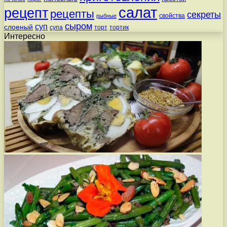
салат
рецепт
рецепты
секреты
свойства
рыбные
сыром
суп
слоеный
супа
торт
тортик
Интересно