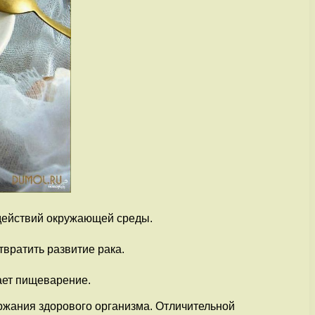
здействий окружающей среды.
вратить развитие рака.
ает пищеварение.
ержания здорового организма. Отличительной