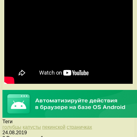
Теги
голубцы
капусты
пекинской
страничках
24.08.2019