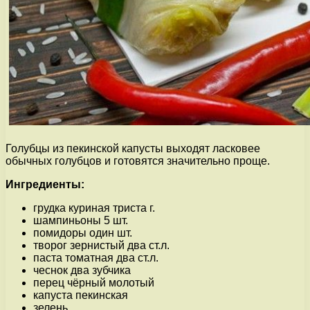
Голубцы из пекинской капусты выходят ласковее
обычных голубцов и готовятся значительно проще.
Ингредиенты:
грудка куриная триста г.
шампиньоны 5 шт.
помидоры один шт.
творог зернистый два ст.л.
паста томатная два ст.л.
чеснок два зубчика
перец чёрный молотый
капуста пекинская
зелень