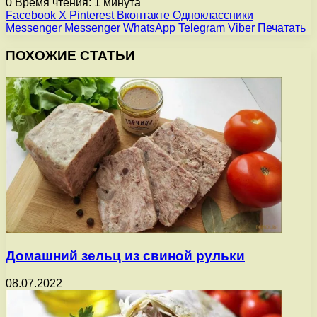
0
Время чтения: 1 минута
Facebook
X
Pinterest
Вконтакте
Одноклассники
Messenger
Messenger
WhatsApp
Telegram
Viber
Печатать
ПОХОЖИЕ СТАТЬИ
Домашний зельц из свиной рульки
08.07.2022