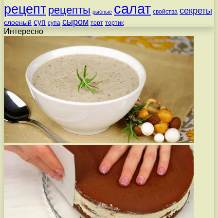
салат
рецепт
рецепты
секреты
свойства
рыбные
сыром
суп
слоеный
супа
торт
тортик
Интересно