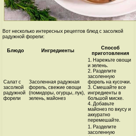
Вот несколько интересных рецептов блюд с засолкой
радужной форели:
Способ
Блюдо
Ингредиенты
приготовления
1. Нарежьте овощи
и зелень.
2. Разделите
засоленную
Салат с
Засоленная радужная
форель на кусочки.
засолкой
форель, свежие овощи
3. Смешайте все
радужной
(помидоры, огурцы, лук),
ингредиенты в
форели
зелень, майонез
большой миске.
4. Добавьте
майонез по вкусу и
аккуратно
перемешайте.
1. Разделите
засоленную