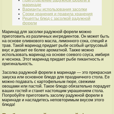
Приготовление радужной форели в
маринаде
Варианты использования засолки
Сроки хранения и правила хранения
Рецепты блюд с засолкой радужной
форели
Маринад для засолки радужной форели можно
приготовить из различных ингредиентов. Он может быть
на основе оливкового масла, лимонного сока, специй и
трав. Такой маринад придает рыбе особый цитрусовый
вкус и делает ее более ароматной. Также можно
использовать маринад на основе соевого соуса, имбиря
и чеснока. Этот маринад придает рыбе пикантность и
оригинальность.
Засолка радужной форели в маринаде — это прекрасная
закуска или основное блюдо для праздничного стола. Ее
можно подавать с картофельным пюре, свежими
овощами или пастой. Такое блюдо обязательно порадует
ваших гостей и станет настоящим украшением стола.
Попробуйте приготовить засолку радужной форели в
маринаде и насладитесь неповторимым вкусом этого
блюда!