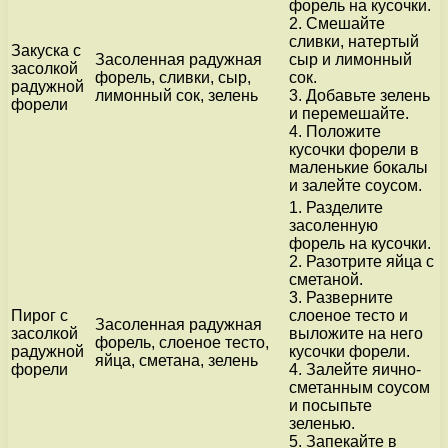
форель на кусочки.
2. Смешайте
сливки, натертый
Закуска с
Засоленная радужная
сыр и лимонный
засолкой
форель, сливки, сыр,
сок.
радужной
лимонный сок, зелень
3. Добавьте зелень
форели
и перемешайте.
4. Положите
кусочки форели в
маленькие бокалы
и залейте соусом.
1. Разделите
засоленную
форель на кусочки.
2. Разотрите яйца с
сметаной.
3. Разверните
Пирог с
слоеное тесто и
Засоленная радужная
засолкой
выложите на него
форель, слоеное тесто,
радужной
кусочки форели.
яйца, сметана, зелень
форели
4. Залейте яично-
сметанным соусом
и посыпьте
зеленью.
5. Запекайте в