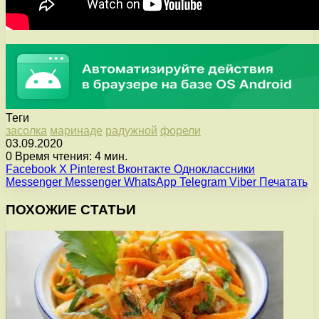
Теги
засолка
маринаде
радужной
форели
03.09.2020
0
Время чтения: 4 мин.
Facebook
X
Pinterest
Вконтакте
Одноклассники
Messenger
Messenger
WhatsApp
Telegram
Viber
Печатать
ПОХОЖИЕ СТАТЬИ