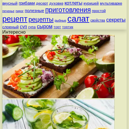
котлеты
вкусный
грибами
курицей
десерт
духовке
мультиварке
приготовления
полезные
простой
печенье
пирог
салат
рецепт
рецепты
секреты
свойства
рыбные
сыром
суп
слоеный
супа
торт
тортик
Интересно