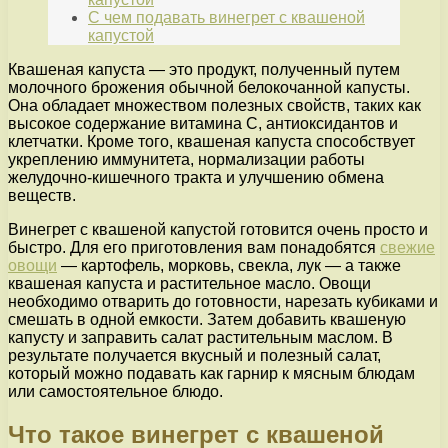
С чем подавать винегрет с квашеной
капустой
Квашеная капуста — это продукт, полученный путем
молочного брожения обычной белокочанной капусты.
Она обладает множеством полезных свойств, таких как
высокое содержание витамина С, антиоксидантов и
клетчатки. Кроме того, квашеная капуста способствует
укреплению иммунитета, нормализации работы
желудочно-кишечного тракта и улучшению обмена
веществ.
Винегрет с квашеной капустой готовится очень просто и
быстро. Для его приготовления вам понадобятся
свежие
овощи
— картофель, морковь, свекла, лук — а также
квашеная капуста и растительное масло. Овощи
необходимо отварить до готовности, нарезать кубиками и
смешать в одной емкости. Затем добавить квашеную
капусту и заправить салат растительным маслом. В
результате получается вкусный и полезный салат,
который можно подавать как гарнир к мясным блюдам
или самостоятельное блюдо.
Что такое винегрет с квашеной