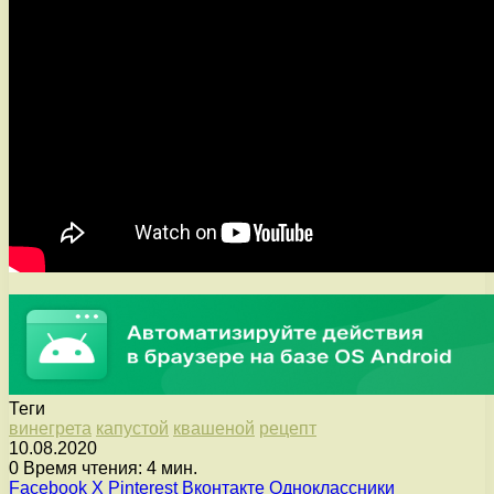
Теги
винегрета
капустой
квашеной
рецепт
10.08.2020
0
Время чтения: 4 мин.
Facebook
X
Pinterest
Вконтакте
Одноклассники