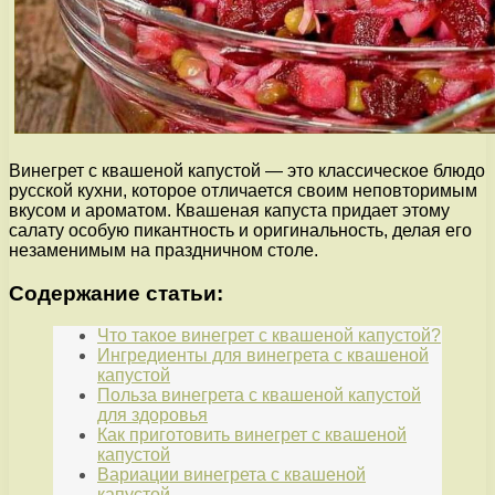
Винегрет с квашеной капустой — это классическое блюдо
русской кухни, которое отличается своим неповторимым
вкусом и ароматом. Квашеная капуста придает этому
салату особую пикантность и оригинальность, делая его
незаменимым на праздничном столе.
Содержание статьи:
Что такое винегрет с квашеной капустой?
Ингредиенты для винегрета с квашеной
капустой
Польза винегрета с квашеной капустой
для здоровья
Как приготовить винегрет с квашеной
капустой
Вариации винегрета с квашеной
капустой