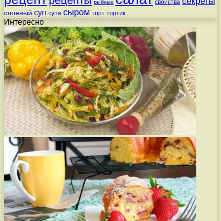
рецепты
секреты
свойства
рыбные
сыром
суп
слоеный
супа
торт
тортик
Интересно