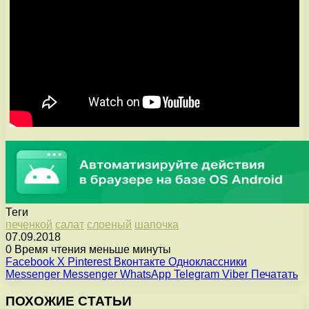
Теги
печенкой
салат
слоеный
шапочка
07.09.2018
0
Время чтения меньше минуты
Facebook
X
Pinterest
Вконтакте
Одноклассники
Messenger
Messenger
WhatsApp
Telegram
Viber
Печатать
ПОХОЖИЕ СТАТЬИ