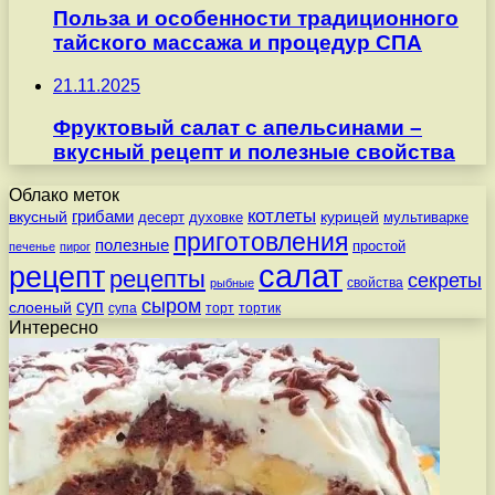
Польза и особенности традиционного
тайского массажа и процедур СПА
21.11.2025
Фруктовый салат с апельсинами –
вкусный рецепт и полезные свойства
Облако меток
котлеты
вкусный
грибами
курицей
десерт
духовке
мультиварке
приготовления
полезные
простой
печенье
пирог
салат
рецепт
рецепты
секреты
свойства
рыбные
сыром
суп
слоеный
супа
торт
тортик
Интересно