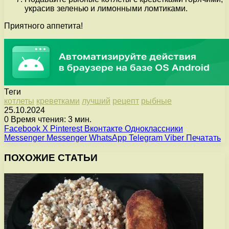
украсив зеленью и лимонными ломтиками.
Приятного аппетита!
Теги
котлеты
креветками
лучший
рецепт
рыбные
25.10.2024
0
Время чтения: 3 мин.
Facebook
X
Pinterest
Вконтакте
Одноклассники
Messenger
Messenger
WhatsApp
Telegram
Viber
Печатать
ПОХОЖИЕ СТАТЬИ