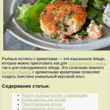
Рыбные котлеты с креветками — это изысканное блюдо,
которое можно приготовить как для
праздничного ужина
,
так и для повседневного обеда. Это сочетание нежного
рыбного фарша
с ароматными креветками позволяет
создать поистине уникальный вкусовой опыт.
Содержание статьи:
Рецепт рыбных котлет с креветками
Ингредиенты для котлет
Приготовление котлет
Ингредиенты для соуса