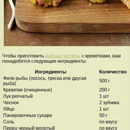
Чтобы приготовить
рыбные котлеты
с креветками, вам
понадобятся следующие ингредиенты:
Ингредиенты
Количество
Филе рыбы (лосось, треска или другая
500 г
рыба)
Креветки (очищенные)
200 г
Лук репчатый
1 шт
Чеснок
2 зубчика
Яйцо
1 шт
Панировочные сухари
50 г
Соль
по вкусу
Перец черный молотый
по вкусу