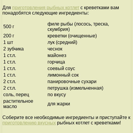
Для
приготовления рыбных котлет
с креветками вам
понадобятся следующие ингредиенты:
филе рыбы (лосось, треска,
500 г
скумбрия)
200 г
креветки (очищенные)
1 шт
лук (средний)
2 зубчика
чеснок
1 ст.л.
майонез
1 ст.л.
горчица
1 ст.л.
соевый соус
1 ст.л.
лимонный сок
2 ст.л.
панировочные сухари
2 ст.л.
петрушка (измельченная)
соль, перец
по вкусу
растительное
для жарки
масло
Соберите все необходимые ингредиенты и приступайте к
приготовлению вкусных
рыбных котлет с креветками!