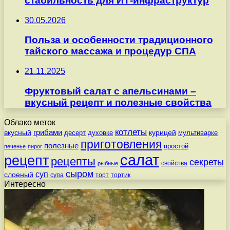
стабильность для ИТ-инфраструктур
30.05.2026
Польза и особенности традиционного
тайского массажа и процедур СПА
21.11.2025
Фруктовый салат с апельсинами –
вкусный рецепт и полезные свойства
Облако меток
котлеты
вкусный
грибами
курицей
десерт
духовке
мультиварке
приготовления
полезные
простой
печенье
пирог
салат
рецепт
рецепты
секреты
свойства
рыбные
сыром
суп
слоеный
супа
торт
тортик
Интересно