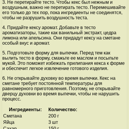
3. Не перетирайте тесто. Чтобы кекс был нежным и
воздушным, важно не перетирать тесто. Перемешивайте
его только до тех пор, пока ингредиенты не соединятся,
чтобы не разрушить воздушность теста.
4. Придайте кексу аромат. Добавьте в тесто
ароматизаторы, такие как ванильный экстракт, цедра
лимона или апельсина. Они придадут кексу на сметане
особый вкус и аромат.
5. Подготовьте форму для выпечки. Перед тем как
вылить тесто в форму, смажьте ее маслом и посыпьте
мукой. Это поможет избежать прилипания кекса к форме
и обеспечит легкое извлечение готового изделия.
6. Не открывайте духовку во время выпечки. Кекс на
сметане требует постоянной температуры для
равномерного приготовления. Поэтому, не открывайте
дверцу духовки во время выпечки, чтобы не нарушить
процесс.
Ингредиенты:
Количество:
Сметана
200 г
Яйца
3 шт
Сахар
150 г