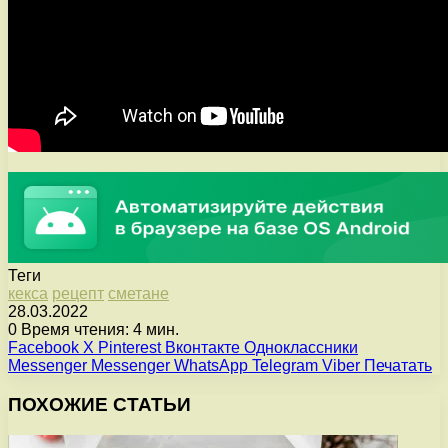
Теги
кекса
рецепт
сметане
28.03.2022
0
Время чтения: 4 мин.
Facebook
X
Pinterest
Вконтакте
Одноклассники
Messenger
Messenger
WhatsApp
Telegram
Viber
Печатать
ПОХОЖИЕ СТАТЬИ