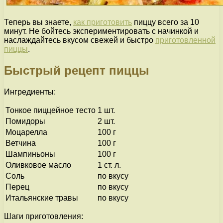
Теперь вы знаете,
как приготовить
пиццу всего за 10
минут. Не бойтесь экспериментировать с начинкой и
наслаждайтесь вкусом свежей и быстро
приготовленной
пиццы
.
Быстрый рецепт пиццы
Ингредиенты:
Тонкое пиццейное тесто
1 шт.
Помидоры
2 шт.
Моцарелла
100 г
Ветчина
100 г
Шампиньоны
100 г
Оливковое масло
1 ст. л.
Соль
по вкусу
Перец
по вкусу
Итальянские травы
по вкусу
Шаги приготовления: