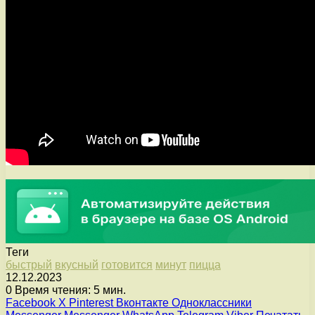
Теги
быстрый
вкусный
готовится
минут
пицца
12.12.2023
0
Время чтения: 5 мин.
Facebook
X
Pinterest
Вконтакте
Одноклассники