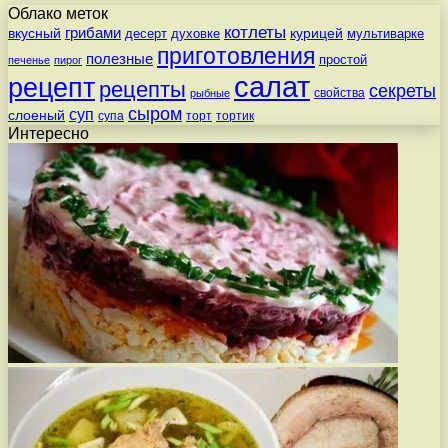
Облако меток
котлеты
вкусный
грибами
курицей
десерт
духовке
мультиварке
приготовления
полезные
простой
печенье
пирог
салат
рецепт
рецепты
секреты
свойства
рыбные
сыром
суп
слоеный
супа
торт
тортик
Интересно