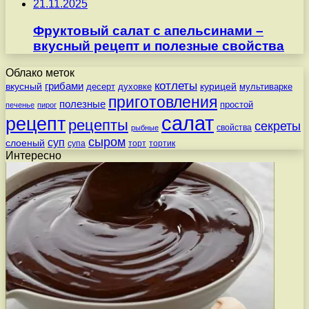
21.11.2025
Фруктовый салат с апельсинами –
вкусный рецепт и полезные свойства
Облако меток
котлеты
вкусный
грибами
курицей
десерт
духовке
мультиварке
приготовления
полезные
простой
печенье
пирог
салат
рецепт
рецепты
секреты
свойства
рыбные
сыром
суп
слоеный
супа
торт
тортик
Интересно