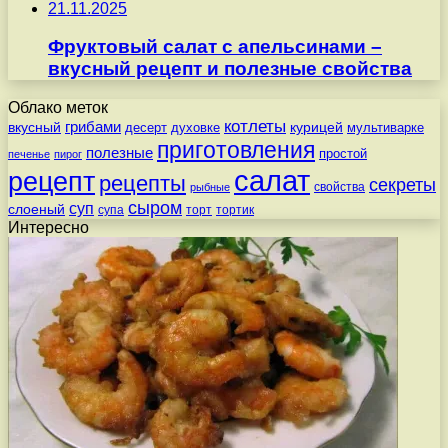
21.11.2025
Фруктовый салат с апельсинами –
вкусный рецепт и полезные свойства
Облако меток
котлеты
вкусный
грибами
курицей
десерт
духовке
мультиварке
приготовления
полезные
простой
печенье
пирог
салат
рецепт
рецепты
секреты
свойства
рыбные
сыром
суп
слоеный
супа
торт
тортик
Интересно