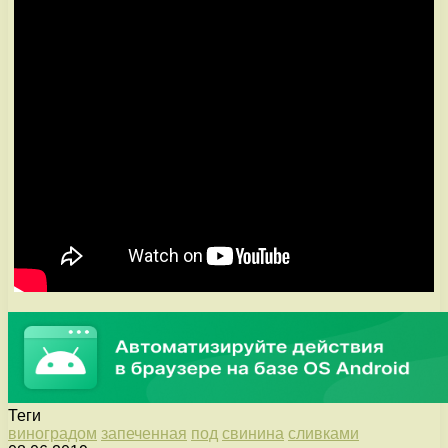
Теги
виноградом
запеченная
под
свинина
сливками