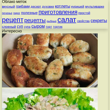
Облако меток
котлеты
вкусный
грибами
курицей
десерт
духовке
мультиварке
приготовления
полезные
простой
печенье
пирог
салат
рецепт
рецепты
секреты
свойства
рыбные
сыром
суп
слоеный
супа
торт
тортик
Интересно