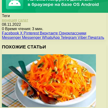
Теги
венеция
салат
08.11.2022
0
Время чтения: 3 мин.
Facebook
X
Pinterest
Вконтакте
Одноклассники
Messenger
Messenger
WhatsApp
Telegram
Viber
Печатать
ПОХОЖИЕ СТАТЬИ