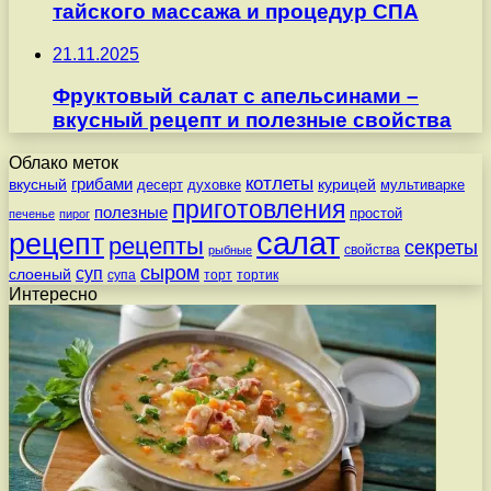
тайского массажа и процедур СПА
21.11.2025
Фруктовый салат с апельсинами –
вкусный рецепт и полезные свойства
Облако меток
котлеты
вкусный
грибами
курицей
десерт
духовке
мультиварке
приготовления
полезные
простой
печенье
пирог
салат
рецепт
рецепты
секреты
свойства
рыбные
сыром
суп
слоеный
супа
торт
тортик
Интересно