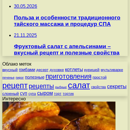
30.05.2026
Польза и особенности традиционного
тайского массажа и процедур СПА
21.11.2025
Фруктовый салат с апельсинами –
вкусный рецепт и полезные свойства
Облако меток
котлеты
вкусный
грибами
курицей
десерт
духовке
мультиварке
приготовления
полезные
простой
печенье
пирог
салат
рецепт
рецепты
секреты
свойства
рыбные
сыром
суп
слоеный
супа
торт
тортик
Интересно