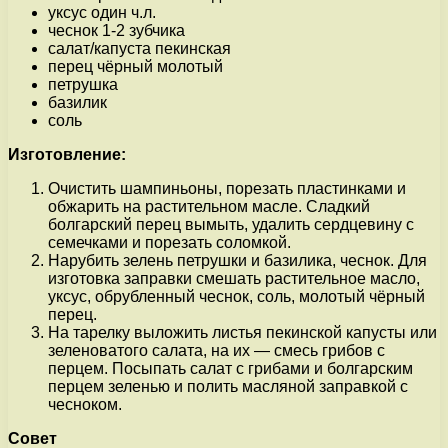
уксус один ч.л.
чеснок 1-2 зубчика
салат/капуста пекинская
перец чёрный молотый
петрушка
базилик
соль
Изготовление:
Очистить шампиньоны, порезать пластинками и
обжарить на растительном масле. Сладкий
болгарский перец вымыть, удалить сердцевину с
семечками и порезать соломкой.
Нарубить зелень петрушки и базилика, чеснок. Для
изготовка заправки смешать растительное масло,
уксус, обрубленный чеснок, соль, молотый чёрный
перец.
На тарелку выложить листья пекинской капусты или
зеленоватого салата, на их — смесь грибов с
перцем. Посыпать салат с грибами и болгарским
перцем зеленью и полить масляной заправкой с
чесноком.
Совет