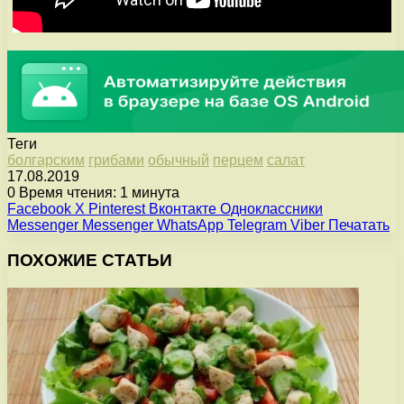
Теги
болгарским
грибами
обычный
перцем
салат
17.08.2019
0
Время чтения: 1 минута
Facebook
X
Pinterest
Вконтакте
Одноклассники
Messenger
Messenger
WhatsApp
Telegram
Viber
Печатать
ПОХОЖИЕ СТАТЬИ