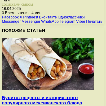
Теги
сосисками
сыром
16.04.2025
0
Время чтения: 4 мин.
Facebook
X
Pinterest
Вконтакте
Одноклассники
Messenger
Messenger
WhatsApp
Telegram
Viber
Печатать
ПОХОЖИЕ СТАТЬИ
Бурито: рецепты и история этого
популярного мексиканского блюда