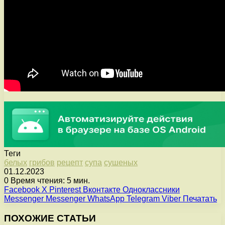
Теги
белых
грибов
рецепт
супа
сушеных
01.12.2023
0
Время чтения: 5 мин.
Facebook
X
Pinterest
Вконтакте
Одноклассники
Messenger
Messenger
WhatsApp
Telegram
Viber
Печатать
ПОХОЖИЕ СТАТЬИ