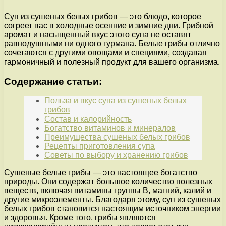
Суп из сушеных белых грибов — это блюдо, которое
согреет вас в холодные осенние и зимние дни. Грибной
аромат и насыщенный вкус этого супа не оставят
равнодушными ни одного гурмана. Белые грибы отлично
сочетаются с другими овощами и специями, создавая
гармоничный и полезный продукт для вашего организма.
Содержание статьи:
Польза и вкус супа из сушеных белых
грибов
Состав и калорийность
Богатство витаминов и минералов
Преимущества сушеных белых грибов
Рецепты приготовления супа
Советы по выбору и хранению грибов
Сушеные белые грибы — это настоящее богатство
природы. Они содержат большое количество полезных
веществ, включая витамины группы В, магний, калий и
другие микроэлементы. Благодаря этому, суп из сушеных
белых грибов становится настоящим источником энергии
и здоровья. Кроме того, грибы являются