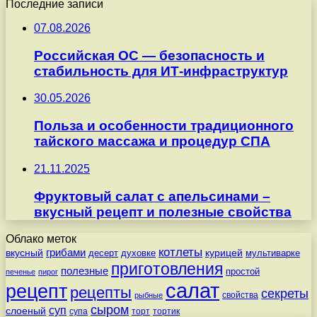
Последние записи
07.08.2026
Российская ОС — безопасность и
стабильность для ИТ-инфраструктур
30.05.2026
Польза и особенности традиционного
тайского массажа и процедур СПА
21.11.2025
Фруктовый салат с апельсинами –
вкусный рецепт и полезные свойства
Облако меток
котлеты
вкусный
грибами
курицей
десерт
духовке
мультиварке
приготовления
полезные
простой
печенье
пирог
салат
рецепт
рецепты
секреты
свойства
рыбные
сыром
суп
слоеный
супа
торт
тортик