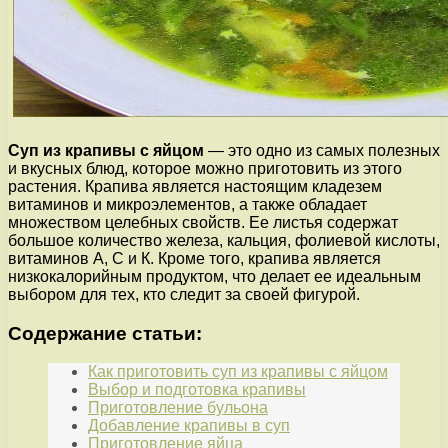
Суп из крапивы с яйцом
— это одно из самых полезных
и вкусных блюд, которое можно приготовить из этого
растения. Крапива является настоящим кладезем
витаминов и микроэлементов, а также обладает
множеством целебных свойств. Ее листья содержат
большое количество железа, кальция, фолиевой кислоты,
витаминов А, С и К. Кроме того, крапива является
низкокалорийным продуктом, что делает ее идеальным
выбором для тех, кто следит за своей фигурой.
Содержание статьи:
Как приготовить суп из крапивы с яйцом
Выбор и подготовка крапивы
Приготовление бульона
Добавление крапивы в суп
Приготовление яйца