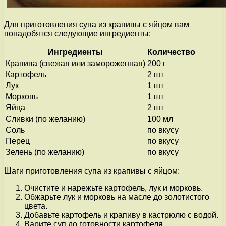
Для приготовления супа из крапивы с яйцом вам
понадобятся следующие ингредиенты:
Ингредиенты
Количество
Крапива (свежая или замороженная)
200 г
Картофель
2 шт
Лук
1 шт
Морковь
1 шт
Яйца
2 шт
Сливки (по желанию)
100 мл
Соль
по вкусу
Перец
по вкусу
Зелень (по желанию)
по вкусу
Шаги приготовления супа из крапивы с яйцом:
Очистите и нарежьте картофель, лук и морковь.
Обжарьте лук и морковь на масле до золотистого
цвета.
Добавьте картофель и крапиву в кастрюлю с водой.
Варите суп до готовности картофеля.