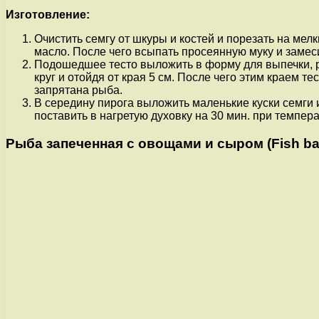
Изготовление:
Очистить семгу от шкуры и костей и порезать на мел
масло. После чего всыпать просеянную муку и замеси
Подошедшее тесто выложить в форму для выпечки, ра
круг и отойдя от края 5 см. После чего этим краем т
запрятана рыба.
В середину пирога выложить маленькие куски семги 
поставить в нагретую духовку на 30 мин. при темпер
Рыба запеченная с овощами и сыром (Fish bak