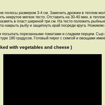
кие полосы размером 3-4 см. Замочить дрожжи в теплом моло
ть некрутое мягкое тесто. Отставить на 30-40 мин. в тепло
змять в пласт шириной три см. На тесто положить рыбные 
еста накрыть рыбу и защипнуть край посреди круга. Ножиком
и посыпать порезанными томатами и сладким перцем. Сыр н
атуре 180 градусов. Готовый пирог с семгой и овощами имее
ed with vegetables and cheese )