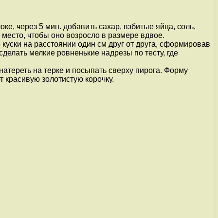
ке, через 5 мин. добавить сахар, взбитые яйца, соль,
е место, чтобы оно возросло в размере вдвое.
куски на расстоянии один см друг от друга, сформировав
 сделать мелкие ровненькие надрезы по тесту, где
атереть на терке и посыпать сверху пирога. Форму
т красивую золотистую корочку.