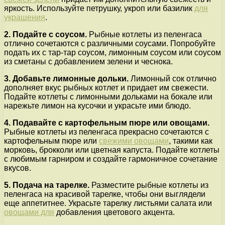
яркость. Используйте петрушку, укроп или базилик
для
украшения
.
2. Подайте с соусом.
Рыбные котлеты из пеленгаса
отлично сочетаются с различными соусами. Попробуйте
подать их с тар-тар соусом, лимонным соусом или соусом
из сметаны с добавлением зелени и чеснока.
3. Добавьте лимонные дольки.
Лимонный сок отлично
дополняет вкус рыбных котлет и придает им свежести.
Подайте котлеты с лимонными дольками на бокале или
нарежьте лимон на кусочки и украсьте ими блюдо.
4. Подавайте с картофельным пюре или овощами.
Рыбные котлеты из пеленгаса прекрасно сочетаются с
картофельным пюре или
свежими овощами
, такими как
морковь, брокколи или цветная капуста. Подайте котлеты
с любимым гарниром и создайте гармоничное сочетание
вкусов.
5. Подача на тарелке.
Разместите рыбные котлеты из
пеленгаса на красивой тарелке, чтобы они выглядели
еще аппетитнее. Украсьте тарелку листьями салата или
овощами для
добавления цветового акцента.