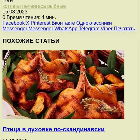
Теги
котлеты
пеленгаса
рыбные
15.08.2023
0
Время чтения: 4 мин.
Facebook
X
Pinterest
Вконтакте
Одноклассники
Messenger
Messenger
WhatsApp
Telegram
Viber
Печатать
ПОХОЖИЕ СТАТЬИ
Птица в духовке по-скандинавски